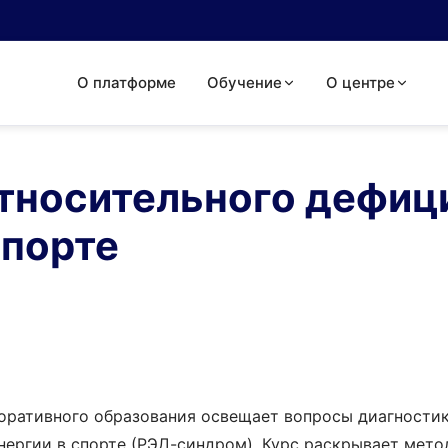
О платформе
Обучение
О центре
тносительного дефиц
спорте
поративного образования освещает вопросы диагности
нергии в спорте (РЭД-синдром). Курс раскрывает мет