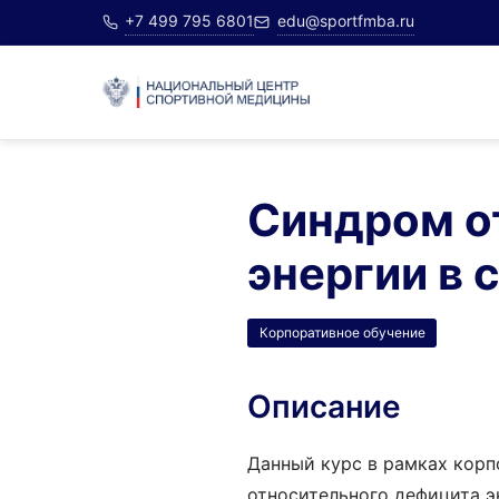
+7 499 795 6801
edu@sportfmba.ru
Синдром о
энергии в 
Корпоративное обучение
Описание
Данный курс в рамках кор
относительного дефицита э