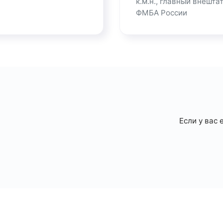
к.м.н., главный внешт
ФМБА России
Если у вас