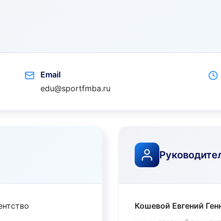
Email
edu@sportfmba.ru
Руководите
ентство
Кошевой Евгений Ген