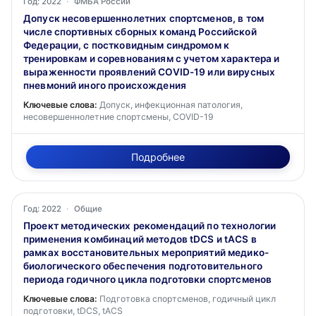
Год: 2022
·
ФМБА России
Допуск несовершеннолетних спортсменов, в том
числе спортивных сборных команд Российской
Федерации, с постковидным синдромом к
тренировкам и соревнованиям с учетом характера и
выраженности проявлений COVID-19 или вирусных
пневмоний иного происхождения
Ключевые слова:
Допуск, инфекционная патология,
несовершеннолетние спортсмены, COVID-19
Подробнее
Год: 2022
·
Общие
Проект методических рекомендаций по технологии
применения комбинаций методов tDCS и tACS в
рамках восстановительных мероприятий медико-
биологического обеспечения подготовительного
периода годичного цикла подготовки спортсменов
Ключевые слова:
Подготовка спортсменов, годичный цикл
подготовки, tDCS, tACS