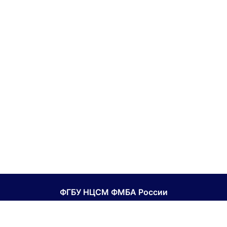
ФГБУ НЦСМ ФМБА России
Национальный центр спортивной медицины ФМБА
России