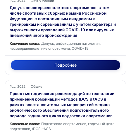
Год: 2022
·
ФМБА России
Допуск несовершеннолетних спортсменов, в том
числе спортивных сборных команд Российской
Федерации, с постковидным синдромом к
тренировкам и соревнованиям с учетом характера и
выраженности проявлений COVID-19 или вирусных
пневмоний иного происхождения
Ключевые слова:
Допуск, инфекционная патология,
несовершеннолетние спортсмены, COVID-19
Подробнее
Год: 2022
·
Общие
Проект методических рекомендаций по технологии
применения комбинаций методов tDCS и tACS в
рамках восстановительных мероприятий медико-
биологического обеспечения подготовительного
периода годичного цикла подготовки спортсменов
Ключевые слова:
Подготовка спортсменов, годичный цикл
подготовки, tDCS, tACS