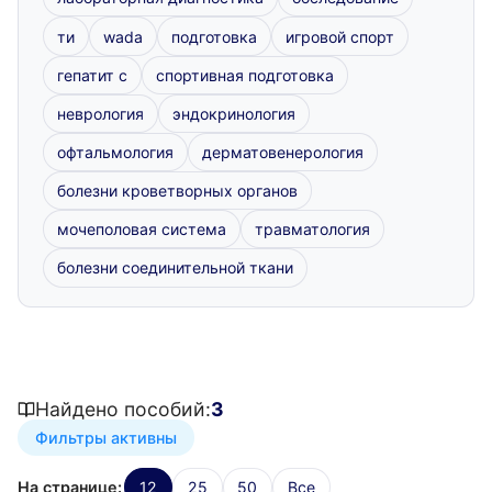
ти
wada
подготовка
игровой спорт
гепатит с
спортивная подготовка
неврология
эндокринология
офтальмология
дерматовенерология
болезни кроветворных органов
мочеполовая система
травматология
болезни соединительной ткани
Найдено пособий:
3
Фильтры активны
На странице:
12
25
50
Все