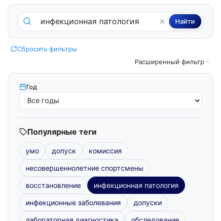
Поиск по методическим пособиям
Найти
Сбросить фильтры
Расширенный фильтр
Год
Популярные теги
умо
допуск
комиссия
несовершеннолетние спортсмены
восстановление
инфекционная патология
инфекционные заболевания
допуски
лабораторная диагностика
обследование