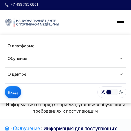
+7 499 795 6801
О платформе
Обучение
О центре
Каталог программ
Информация для
Вебинары
Нормативные документы
поступающих
Вход
Информация о порядке приёма, условиях обучения и
Методические пособия
Сведения об организации
требованиях к поступающим
Обучение
Информация для поступающих