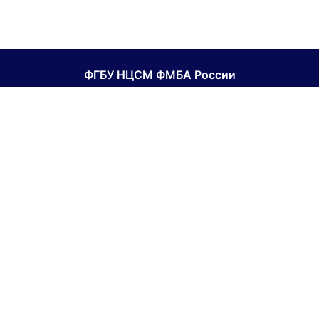
ФГБУ НЦСМ ФМБА России
Национальный центр спортивной медицины ФМБА
России
Официальный сайт
Контакты
Для получения доступа обратитесь в
поддержку
.
Наши социальные сети:
Образовательная платформа