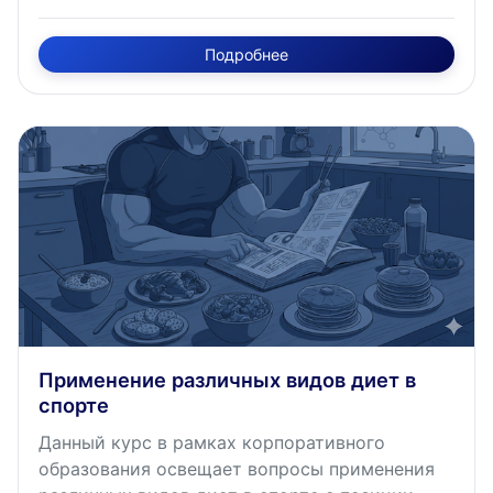
раскрывает физиологию сна, влияние
недостаточного сна на спортивные
Подробнее
показатели, методы диагностики нарушений
сна, а также доказательные подходы к
оптимизации сна спортсменов, включая
гигиену сна, фармакологические и
нефармакологические методы коррекции,
специфические рекомендации при джетлаге и
соревновательных нагрузках. Курс имеет
трудоемкость освоения 1 академический час.
Применение различных видов диет в
спорте
Данный курс в рамках корпоративного
образования освещает вопросы применения