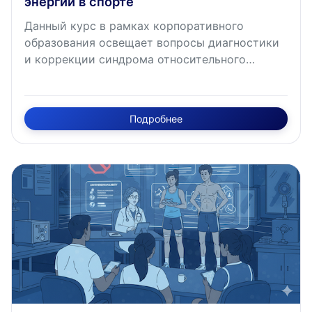
энергии в спорте
Данный курс в рамках корпоративного
образования освещает вопросы диагностики
и коррекции синдрома относительного
дефицита энергии в спорте (РЭД-синдром).
Курс раскрывает методологию оценки
энергетического баланса спортсменов,
Подробнее
формирование групп риска, современные
подходы к скринингу и лечению РЭД-
синдрома, а также критерии безопасного
возвращения спортсменов к тренировочной и
соревновательной деятельности на основе
международных консенсусов и клинических
рекомендаций. Курс имеет трудоёмкость
освоения 1 академический час.