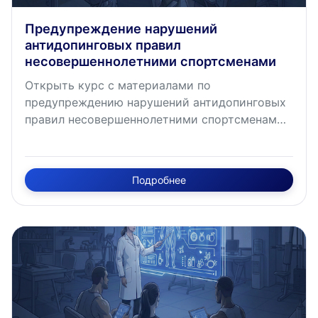
Предупреждение нарушений
антидопинговых правил
несовершеннолетними спортсменами
Открыть курс с материалами по
предупреждению нарушений антидопинговых
правил несовершеннолетними спортсменами.
Это наш открыл курс для всех, кому может
быть интересна данная тематика.
Приглашаем вас к просмотру!
Подробнее