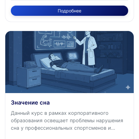
Курс раскрывает физиологические механизмы
Подробнее
образования активных форм кислорода при
физических нагрузках, роль антиоксидантной
системы организма и принципы рациональной
метаболической коррекции. Особое внимание
уделяется формулярным препаратам (таурин,
L-карнитин, коэнзим Q10), проблеме
остеопороза у юных спортсменов, синдрому
относительного дефицита энергии (RED-S), а
также коррекции дефицита витамина D и
кальция с позиций доказательной медицины.
Курс имеет трудоемкость освоения 2
академических часа.
Значение сна
Данный курс в рамках корпоративного
образования освещает проблемы нарушения
сна у профессиональных спортсменов и
современные методы их коррекции. Курс