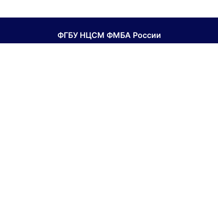
ФГБУ НЦСМ ФМБА России
Национальный центр спортивной медицины ФМБА
России
Официальный сайт
Контакты
Для получения доступа обратитесь в
поддержку
.
Наши социальные сети:
Образовательная платформа
Перейти на Портал