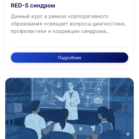
RED-S синдром
Данный курс в рамках корпоративного
образования освещает вопросы диагностики,
профилактики и коррекции синдрома
относительного дефицита энергии в спорте
(RED-S) — распространённого состояния,
затрагивающего до 80% спортсменов в
Подробнее
эстетических видах спорта и видах на
выносливость. Курс раскрывает современные
подходы к оценке низкой доступности
энергии, пошаговый алгоритм обследования
спортсменов с применением инструмента
RED-S CAT-2 (консенсус МОК 2023), методы
оценки плотности костной ткани и
диагностики стресс-переломов, а также
принципы нутритивной коррекции и
восстановления репродуктивной функции.
Особое внимание уделяется критериям