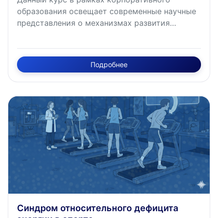
образования освещает современные научные
представления о механизмах развития
утомления при физических нагрузках. Курс
раскрывает физиологические основы
периферического утомления (энергетическое
Подробнее
обеспечение, метаболизм гликогена,
электролитный баланс) и центрального
утомления (серотонинергическая, корковая
теория, концепция центрального регулятора).
Особое внимание уделяется практическим
аспектам оптимизации восстановительных
процессов, стратегиям профилактики
чрезмерного утомления и предотвращения
перетренированности у спортсменов высокой
квалификации. Курс имеет трудоемкость
освоения 1 академический час.
Синдром относительного дефицита