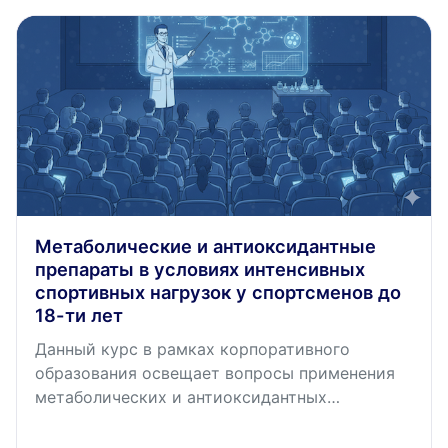
перетренированности, коррекцию питания и
контроль функционального состояния на
примере подготовки спортсменов
национальных сборных команд России. Курс
имеет трудоемкость освоения 1
академический час.
Метаболические и антиоксидантные
препараты в условиях интенсивных
спортивных нагрузок у спортсменов до
18-ти лет
Данный курс в рамках корпоративного
образования освещает вопросы применения
метаболических и антиоксидантных
препаратов в условиях интенсивных
спортивных нагрузок у спортсменов до 18 лет.