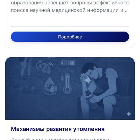
образования освещает вопросы эффективного
поиска научной медицинской информации и
подготовки литературных обзоров. Курс
раскрывает методологию работы с
международными базами данных (PubMed,
Подробнее
Cochrane Library, Google Scholar), технологии
построения поисковых запросов с
использованием логических операторов, а
также принципы систематизации источников
и подготовки качественных научных обзоров
на основе доказательной медицины. Курс
имеет трудоемкость освоения 1
академический час.
Механизмы развития утомления
Данный курс в рамках корпоративного