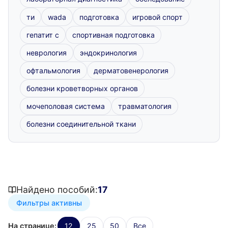
ти
wada
подготовка
игровой спорт
гепатит с
спортивная подготовка
неврология
эндокринология
офтальмология
дерматовенерология
болезни кроветворных органов
мочеполовая система
травматология
болезни соединительной ткани
Найдено пособий:
17
Фильтры активны
На странице:
12
25
50
Все