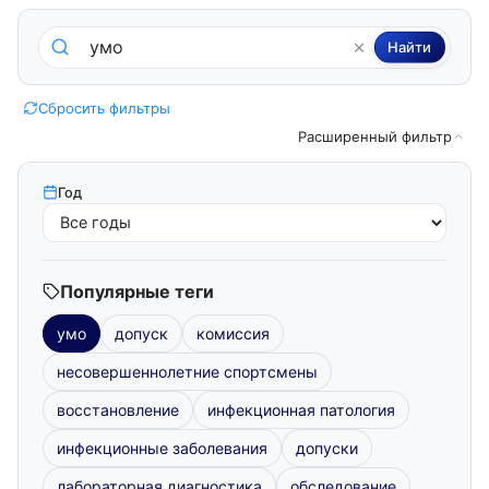
Поиск по методическим пособиям
Найти
Сбросить фильтры
Расширенный фильтр
Год
Популярные теги
умо
допуск
комиссия
несовершеннолетние спортсмены
восстановление
инфекционная патология
инфекционные заболевания
допуски
лабораторная диагностика
обследование