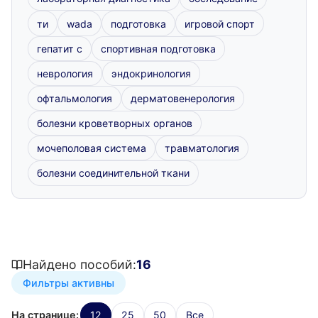
ти
wada
подготовка
игровой спорт
гепатит с
спортивная подготовка
неврология
эндокринология
офтальмология
дерматовенерология
болезни кроветворных органов
мочеполовая система
травматология
болезни соединительной ткани
Найдено пособий:
16
Фильтры активны
На странице:
12
25
50
Все