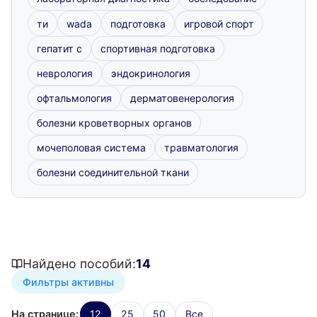
ти
wada
подготовка
игровой спорт
гепатит с
спортивная подготовка
неврология
эндокринология
офтальмология
дерматовенерология
болезни кроветворных органов
мочеполовая система
травматология
болезни соединительной ткани
Найдено пособий:
14
Фильтры активны
На странице:
12
25
50
Все