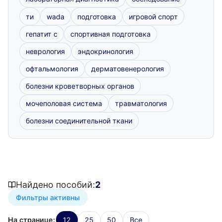
ти
wada
подготовка
игровой спорт
гепатит с
спортивная подготовка
неврология
эндокринология
офтальмология
дерматовенерология
болезни кроветворных органов
мочеполовая система
травматология
болезни соединительной ткани
Найдено пособий:
2
Фильтры активны
На странице:
12
25
50
Все