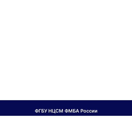
ФГБУ НЦСМ ФМБА России
Национальный центр спортивной медицины ФМБА
России