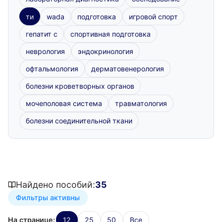
ти
wada
подготовка
игровой спорт
гепатит с
спортивная подготовка
неврология
эндокринология
офтальмология
дерматовенерология
болезни кроветворных органов
мочеполовая система
травматология
болезни соединительной ткани
Найдено пособий:
35
Фильтры активны
На странице:
12
25
50
Все